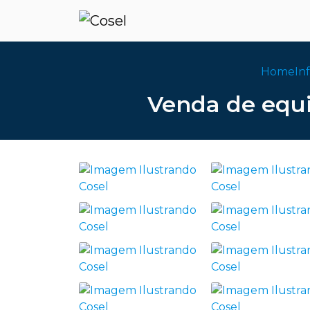
Home
In
Venda de equi