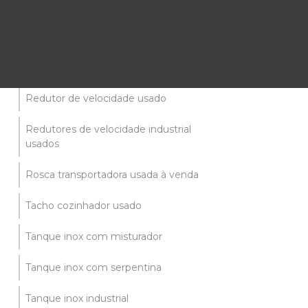
Pasteurizador industrial
Peneiras vibratórias usadas
Reatores aço inox usados
Redutor de velocidade usado
Redutores de velocidade industrial
usados
Rosca transportadora usada à venda
Tacho cozinhador usado
Tanque inox com misturador
Tanque inox com serpentina
Tanque inox industrial