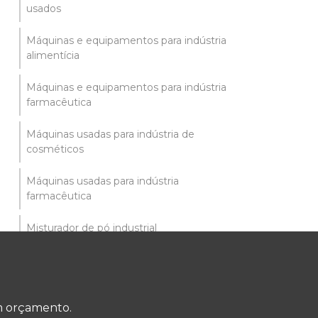
usados
Máquinas e equipamentos para indústria
alimentícia
Máquinas e equipamentos para indústria
farmacêutica
Máquinas usadas para indústria de
cosméticos
Máquinas usadas para indústria
farmacêutica
Misturador de pó industrial
Misturador de pó ribbon blender
Motoredutor de velocidade
um orçamento.