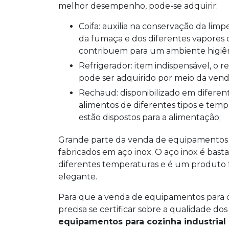
melhor desempenho, pode-se adquirir:
Coifa: auxilia na conservação da limpeza do ambiente. É um filtro de ar e evita o acúmulo
da fumaça e dos diferentes vapores q
contribuem para um ambiente higiên
Refrigerador: item indispensável, o refrigerador auxilia na preservação dos alimentos e
pode ser adquirido por meio da vend
Rechaud: disponibilizado em diferentes modelos e tamanhos, o rechaud armazena os
alimentos de diferentes tipos e tem
estão dispostos para a alimentação;
Grande parte da venda de equipamentos p
fabricados em aço inox. O aço inox é basta
diferentes temperaturas e é um produto fá
elegante.
Para que a venda de equipamentos para co
precisa se certificar sobre a qualidade do
equipamentos para cozinha industrial